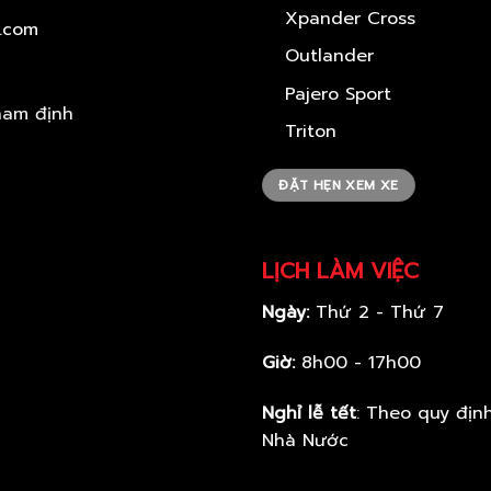
Xpander Cross
l.com
Outlander
Pajero Sport
Triton
ĐẶT HẸN XEM XE
LỊCH LÀM VIỆC
Ngày:
Thứ 2 - Thứ 7
Giờ:
8h00 - 17h00
Nghỉ lễ tết
: Theo quy địn
Nhà Nước