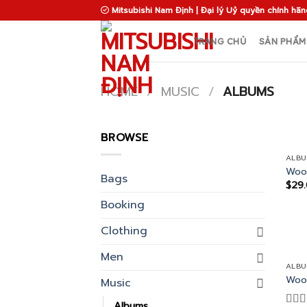
Skip
Mitsubishi Nam Định | Đại lý Uỷ quyền chính hãn
to
content
TRANG CHỦ
SẢN PHẨM
HOME
/
MUSIC
/
ALBUMS
BROWSE
ALB
Woo
Bags
$
29
Booking
Clothing
Men
ALB
Woo
Music
Albums