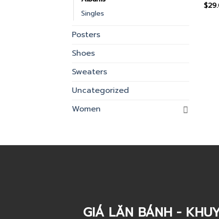
$
29
Rat
Singles
out o
Posters
Shoes
Sweaters
Uncategorized
Women
GIÁ LĂN BÁNH - KHUY