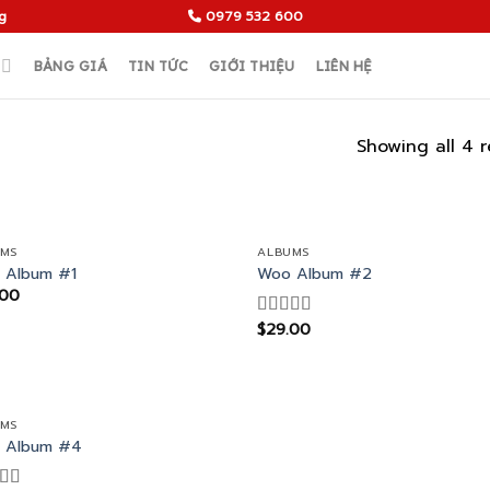
g
0979 532 600
BẢNG GIÁ
TIN TỨC
GIỚI THIỆU
LIÊN HỆ
Showing all 4 r
UMS
ALBUMS
 Album #1
Woo Album #2
.00
$
29.00
Rated
4.00
out
of 5
UMS
 Album #4