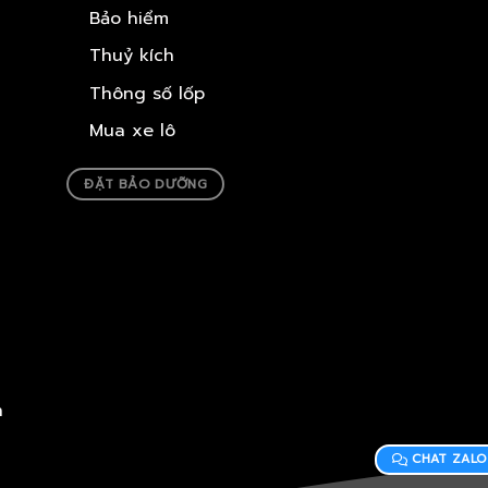
Bảo hiểm
Thuỷ kích
Thông số lốp
Mua xe lô
ĐẶT BẢO DƯỠNG
h
CHAT ZALO