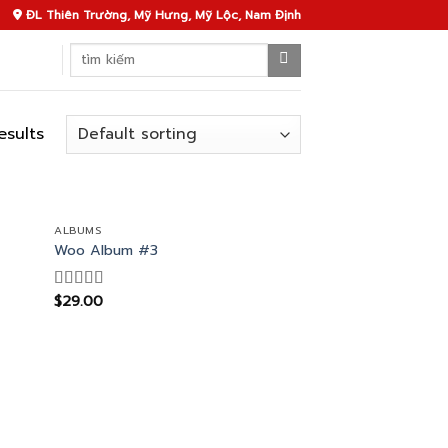
ĐL Thiên Trường, Mỹ Hưng, Mỹ Lộc, Nam Định
Search
for:
esults
ALBUMS
Woo Album #3
$
29.00
Rated
3.50
out
of 5