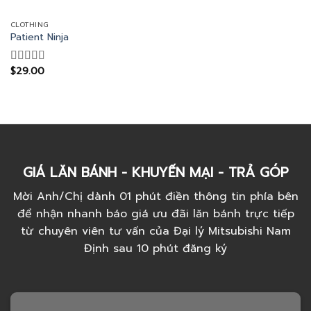
CLOTHING
Patient Ninja
$
29.00
Rated
4.67
out of 5
GIÁ LĂN BÁNH - KHUYẾN MẠI - TRẢ GÓP
Mời Anh/Chị dành 01 phút điền thông tin phía bên
để nhận nhanh báo giá ưu đãi lăn bánh trực tiếp
từ chuyên viên tư vấn của Đại lý Mitsubishi Nam
Định sau 10 phút đăng ký