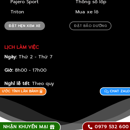
Pajero Sport
Thông số lốp
Triton
Mua xe lô
ĐẶT HẸN XEM XE
ĐẶT BẢO DƯỠNG
LỊCH LÀM VIỆC
Ngày:
Thứ 2 - Thứ 7
Giờ:
8h00 - 17h00
Nghỉ lễ tết
: Theo quy
định Nhà Nước
ƯỚC TÍNH LĂN BÁNH
CHAT ZALO
NHẬN KHUYẾN MẠI
0979 532 600