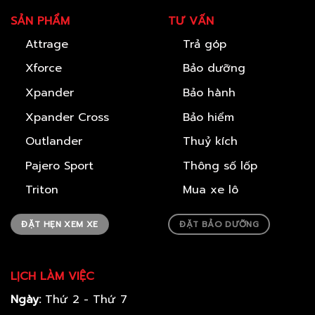
SẢN PHẨM
TƯ VẤN
Attrage
Trả góp
Xforce
Bảo dưỡng
Xpander
Bảo hành
Xpander Cross
Bảo hiểm
Outlander
Thuỷ kích
Pajero Sport
Thông số lốp
Triton
Mua xe lô
ĐẶT HẸN XEM XE
ĐẶT BẢO DƯỠNG
LỊCH LÀM VIỆC
Ngày:
Thứ 2 - Thứ 7