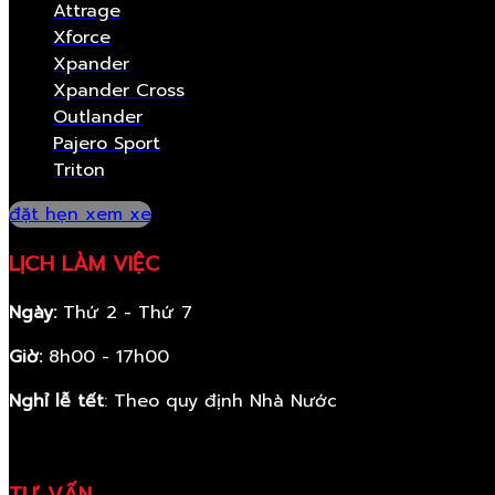
Attrage
Xforce
Xpander
Xpander Cross
Outlander
Pajero Sport
Triton
đặt hẹn xem xe
LỊCH LÀM VIỆC
Ngày:
Thứ 2 - Thứ 7
Giờ:
8h00 - 17h00
Nghỉ lễ tết
: Theo quy định Nhà Nước