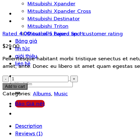
Mitsubishi Xpander
Mitsubishi Xpander Cross
Mitsubishi Destinator
Mitsubishi Triton
Rated
4.00
out of 5 based on
1
customer rating
Mitsubishi Pajero Sport
Bảng giá
$
29.00
tin tức
giới thiệu
Pellentesque habitant morbi tristique senectus et netu
liên hệ
amet, ante. Donec eu libero sit amet quam egestas semp
Woo
Search
Album
Add to cart
for:
#2
Categories:
Albums
,
Music
quantity
Báo Giá nét
Description
Reviews (1)