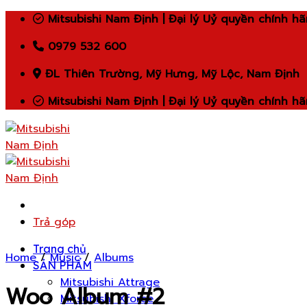
Skip
Mitsubishi Nam Định | Đại lý Uỷ quyền chính h
to
0979 532 600
content
ĐL Thiên Trường, Mỹ Hưng, Mỹ Lộc, Nam Định
Mitsubishi Nam Định | Đại lý Uỷ quyền chính h
Trả góp
Trang chủ
Home
/
Music
/
Albums
SẢN PHẨM
Mitsubishi Attrage
Woo Album #2
Mitsubishi Xforce