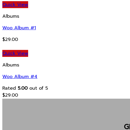
Quick View
Albums
Woo Album #1
$
29.00
Quick View
Albums
Woo Album #4
Rated
5.00
out of 5
$
29.00
G