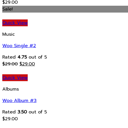
$
29.00
Sale!
Quick View
Music
Woo Single #2
Rated
4.75
out of 5
$
29.00
$
29.00
Quick View
Albums
Woo Album #3
Rated
3.50
out of 5
$
29.00