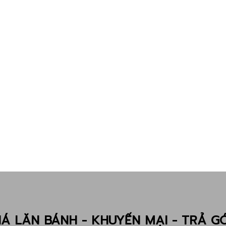
IÁ LĂN BÁNH - KHUYẾN MẠI - TRẢ G