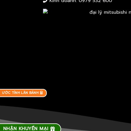
Kinh doanh:
0979 532 600
ƯỚC TÍNH LĂN BÁNH
NHẬN KHUYẾN MẠI