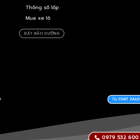
Thông số lốp
Mua xe lô
ĐẶT BẢO DƯỠNG
h
CHAT ZALO
0979 532 600