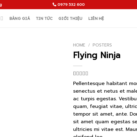
g
0979 532 600
BẢNG GIÁ
TIN TỨC
GIỚI THIỆU
LIÊN HỆ
HOME
/
POSTERS
Flying Ninja
Rated
6
Pellentesque habitant mor
4.17
out
senectus et netus et ma
of 5 based
on
ac turpis egestas. Vestibu
customer
ratings
quam, feugiat vitae, ultri
tempor sit amet, ante. Do
sit amet quam egestas s
ultricies mi vitae est. Mau
eleifend leo.