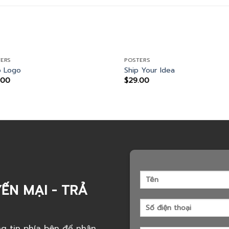
ERS
POSTERS
 Logo
Ship Your Idea
.00
$
29.00
ẾN MẠI - TRẢ
g tin phía bên để nhận