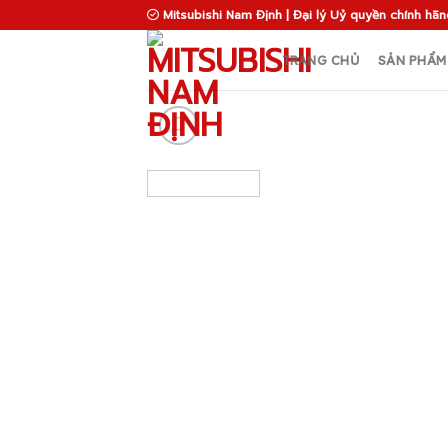
Skip
Mitsubishi Nam Định | Đại lý Uỷ quyền chính hãn
to
content
TRANG CHỦ
SẢN PHẨM