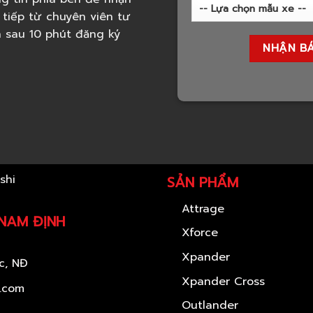
 tiếp từ chuyên viên tư
h sau 10 phút đăng ký
SẢN PHẨM
Attrage
 NAM ĐỊNH
Xforce
Xpander
c, NĐ
Xpander Cross
l.com
Outlander