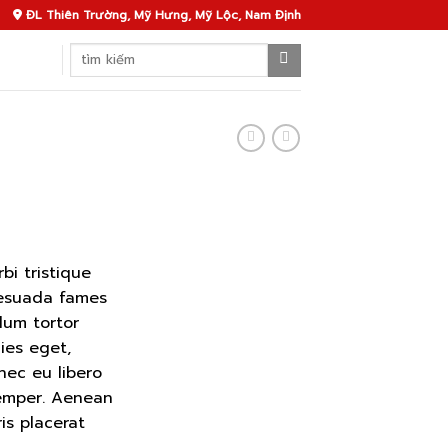
ĐL Thiên Trường, Mỹ Hưng, Mỹ Lộc, Nam Định
Search
for:
bi tristique
lesuada fames
lum tortor
cies eget,
nec eu libero
emper. Aenean
ris placerat