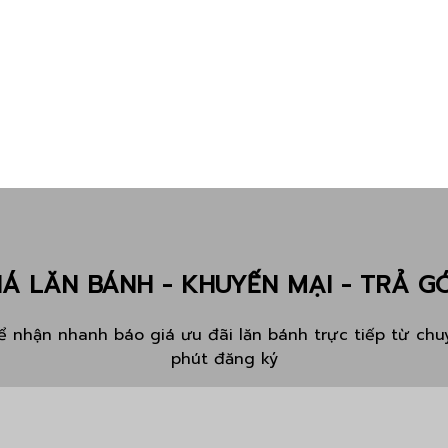
IÁ LĂN BÁNH - KHUYẾN MẠI - TRẢ G
 nhận nhanh báo giá ưu đãi lăn bánh trực tiếp từ chuy
phút đăng ký