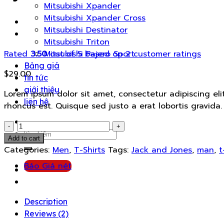
Mitsubishi Xpander
Mitsubishi Xpander Cross
Mitsubishi Destinator
Mitsubishi Triton
Rated
3.50
out of 5 based on
2
customer ratings
Mitsubishi Pajero Sport
Bảng giá
$
29.00
tin tức
giới thiệu
Lorem ipsum dolor sit amet, consectetur adipiscing elit
liên hệ
rhoncus est. Quisque sed justo a erat lobortis gravida.
Bjorn
Search
Tee
Add to cart
for:
SS
Categories:
Men
,
T-Shirts
Tags:
Jack and Jones
,
man
,
t
Jack
Báo Giá nét
&
Jones
quantity
Description
Reviews (2)