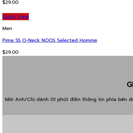
$
29.00
Quick View
Men
Pima SS O-Neck NOOS Selected Homme
$
29.00
G
Mời Anh/Chị dành 01 phút điền thông tin phía bên để