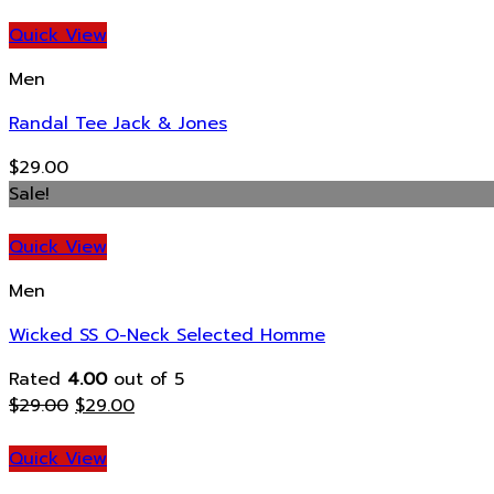
Quick View
Men
Randal Tee Jack & Jones
$
29.00
Sale!
Quick View
Men
Wicked SS O-Neck Selected Homme
Rated
4.00
out of 5
$
29.00
$
29.00
Quick View