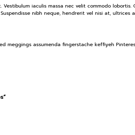
. Vestibulum iaculis massa nec velit commodo lobortis. Q
Suspendisse nibh neque, hendrerit vel nisi at, ultrices a
kled meggings assumenda fingerstache keffiyeh Pinteres
es”