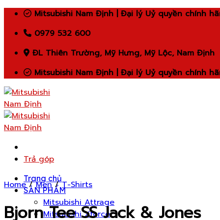
Skip
Mitsubishi Nam Định | Đại lý Uỷ quyền chính h
to
0979 532 600
content
ĐL Thiên Trường, Mỹ Hưng, Mỹ Lộc, Nam Định
Mitsubishi Nam Định | Đại lý Uỷ quyền chính h
Trả góp
Trang chủ
Home
/
Men
/
T-Shirts
SẢN PHẨM
Mitsubishi Attrage
Bjorn Tee SS Jack & Jones
Mitsubishi Xforce