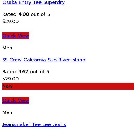
Osaka Entry Tee Superdry
Rated
4.00
out of 5
$
29.00
Quick View
Men
SS Crew California Sub River Island
Rated
3.67
out of 5
$
29.00
New
Quick View
Men
Jeansmaker Tee Lee Jeans