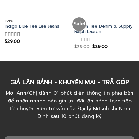
TOPS
TOPS
Sale!
Raglan Tee Denim & Supply
Indigo Blue Tee Lee Jeans
Ralph Lauren
$
29.00
Rated
$
29.00
$
29.00
4.00
out
Rated
5.00
of 5
out of 5
GIÁ LĂN BÁNH - KHUYẾN MẠI - TRẢ GÓP
Mời Anh/Chị dành 01 phút điền thông tin phía bên
để nhận nhanh báo giá ưu đãi lăn bánh trực tiếp
từ chuyên viên tư vấn của Đại lý Mitsubishi Nam
Định sau 10 phút đăng ký