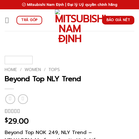
Skip
Mitsubishi Nam Định | Đại lý Uỷ quyền chính hãng
to
content
BÁO GIÁ NÉT
TRẢ GÓP
HOME
/
WOMEN
/
TOPS
Beyond Top NLY Trend
29.00
Rated
4
$
3.50
out
of 5
Beyond Top NOK 249, NLY Trend –
based on
customer