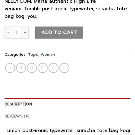
NELLY.COM. Marfa authentic High Life
ratings
veniam. Tumblr post-ironic typewriter, sriracha tote
bag kogi you.
Beyond Top NLY Trend quantity
ADD TO CART
Categories:
Tops
,
Women
DESCRIPTION
REVIEWS (4)
Tumblr post-ironic typewriter, sriracha tote bag kogi