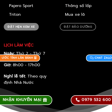
Pajero Sport
Thông số lốp
Triton
Mua xe lô
ĐẶT HẸN XEM XE
ĐẶT BẢO DƯỠNG
LỊCH LÀM VIỆC
Ngày:
Thứ 2 - Thứ 7
ƯỚC TÍNH LĂN BÁNH
CHAT ZALO
Giờ:
8h00 - 17h00
Nghỉ lễ tết
: Theo quy
định Nhà Nước
NHẬN KHUYẾN MẠI
0979 532 600