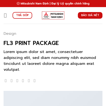
Skip
Mitsubishi Nam Định | Đại lý Uỷ quyền chính hãng
to
content
BÁO GIÁ NÉT
TRẢ GÓP
Design
FL3 PRINT PACKAGE
Lorem ipsum dolor sit amet, consectetuer
adipiscing elit, sed diam nonummy nibh euismod
tincidunt ut laoreet dolore magna aliquam erat
volutpat.