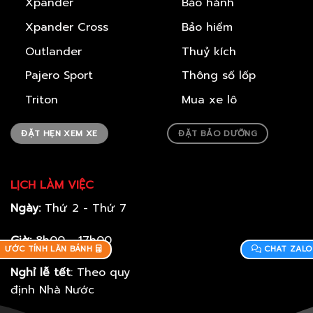
Xpander
Bảo hành
Xpander Cross
Bảo hiểm
Outlander
Thuỷ kích
Pajero Sport
Thông số lốp
Triton
Mua xe lô
ĐẶT HẸN XEM XE
ĐẶT BẢO DƯỠNG
LỊCH LÀM VIỆC
Ngày:
Thứ 2 - Thứ 7
Giờ:
8h00 - 17h00
ƯỚC TÍNH LĂN BÁNH
CHAT ZALO
Nghỉ lễ tết
: Theo quy
định Nhà Nước