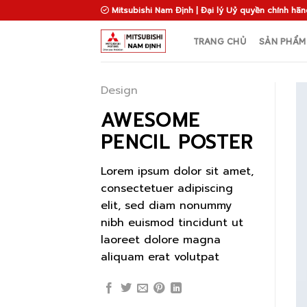
Skip
Mitsubishi Nam Định | Đại lý Uỷ quyền chính hãn
to
content
TRANG CHỦ
SẢN PHẨM
Design
AWESOME
PENCIL POSTER
Lorem ipsum dolor sit amet,
consectetuer adipiscing
elit, sed diam nonummy
nibh euismod tincidunt ut
laoreet dolore magna
aliquam erat volutpat