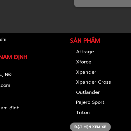
SẢN PHẨM
Attrage
 NAM ĐỊNH
Xforce
Xpander
c, NĐ
Xpander Cross
l.com
Outlander
Pajero Sport
Triton
ĐẶT HẸN XEM XE