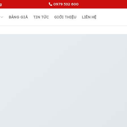
g
0979 532 600
BẢNG GIÁ
TIN TỨC
GIỚI THIỆU
LIÊN HỆ