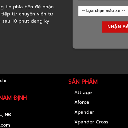
g tin phía bên để nhận
 tiếp từ chuyên viên tư
h sau 10 phút đăng ký
SẢN PHẨM
Attrage
 NAM ĐỊNH
Xforce
Xpander
c, NĐ
Xpander Cross
l.com