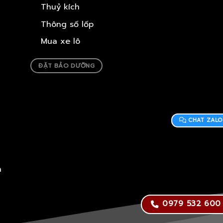
Thuỷ kích
Thông số lốp
Mua xe lô
ĐẶT BẢO DƯỠNG
CHAT ZALO
h
0979 532 600