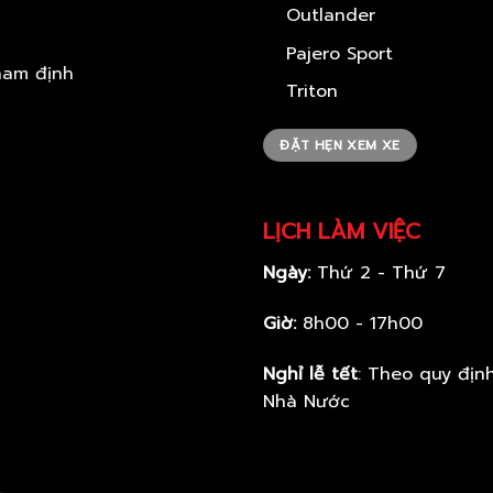
Outlander
Pajero Sport
Triton
ĐẶT HẸN XEM XE
LỊCH LÀM VIỆC
Ngày:
Thứ 2 - Thứ 7
Giờ:
8h00 - 17h00
Nghỉ lễ tết
: Theo quy địn
Nhà Nước