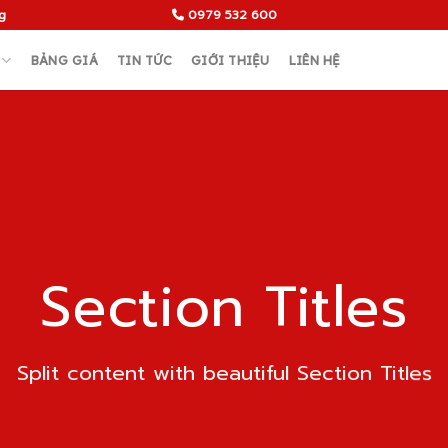
g
0979 532 600
BẢNG GIÁ
TIN TỨC
GIỚI THIỆU
LIÊN HỆ
Section Titles
Split content with beautiful Section Titles