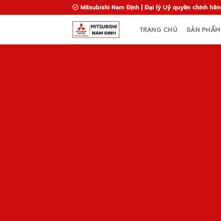
Skip
Mitsubishi Nam Định | Đại lý Uỷ quyền chính hãn
to
content
TRANG CHỦ
SẢN PHẨM